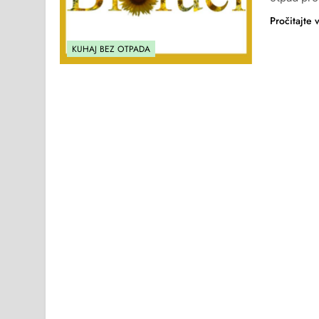
Pročitajte 
KUHAJ BEZ OTPADA