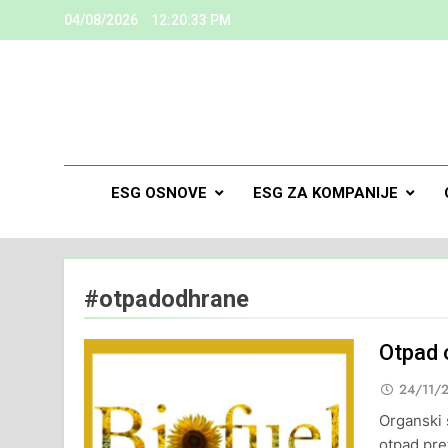
04/08/2026
12:20:34 PM
ESG
Kreiramo K
ESG OSNOVE
ESG ZA KOMPANIJE
#otpadodhrane
Otpad 
24/11/
Organski 
otpad pret