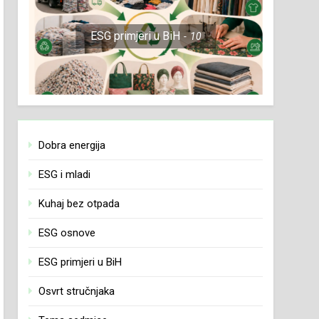
ESG primjeri u BiH
10
Dobra energija
ESG i mladi
Kuhaj bez otpada
ESG osnove
ESG primjeri u BiH
Osvrt stručnjaka