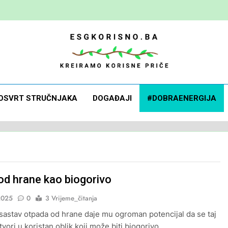
 Korisno
orisne Priče
OSVRT STRUČNJAKA
DOGAĐAJI
#DOBRAENERGIJA
od hrane kao biogorivo
2025
0
3 Vrijeme_čitanja
sastav otpada od hrane daje mu ogroman potencijal da se taj
vori u koristan oblik koji može biti biogorivo.