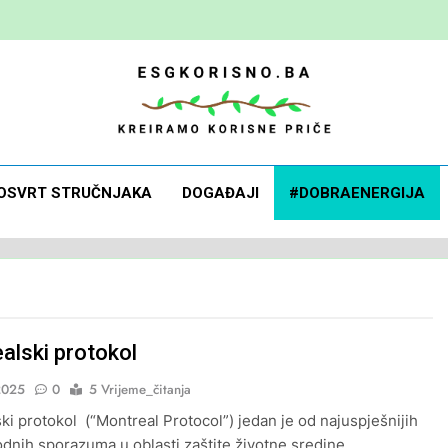
 Korisno
orisne Priče
OSVRT STRUČNJAKA
DOGAĐAJI
#DOBRAENERGIJA
alski protokol
2025
0
5 Vrijeme_čitanja
ki protokol (“Montreal Protocol”) jedan je od najuspješnijih
nih sporazuma u oblasti zaštite životne sredine.