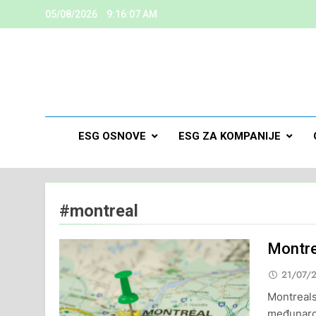
05/08/2026
9:16:07 AM
ESG
Kreiramo K
ESG OSNOVE
ESG ZA KOMPANIJE
#montreal
Montre
21/07/
Montreals
međunarod