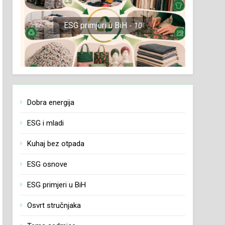
ESG primjeri u BiH
10
Dobra energija
ESG i mladi
Kuhaj bez otpada
ESG osnove
ESG primjeri u BiH
Osvrt stručnjaka