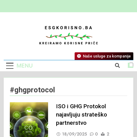
ESG Korisno
Kreiramo Korisne Priče
Naše usluge za kompanije
MENU
#ghgprotocol
ISO i GHG Protokol
najavljuju strateško
partnerstvo
18/09/2025
0
2