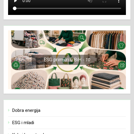
ESG primjeri u BiH
10
Dobra energija
ESG i mladi