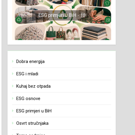
ESG primjeri u BiH
10
Dobra energija
ESG i mladi
Kuhaj bez otpada
ESG osnove
ESG primjeri u BiH
Osvrt stručnjaka