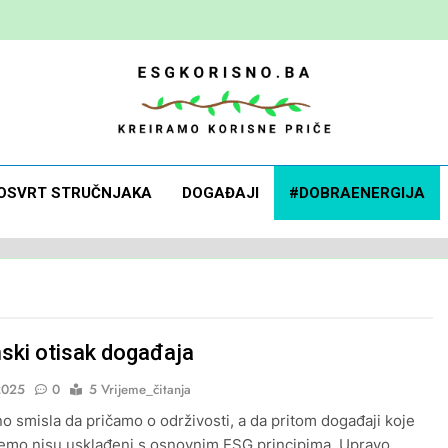
 Korisno
orisne Priče
OSVRT STRUČNJAKA
DOGAĐAJI
#DOBRAENERGIJA
ski otisak događaja
2025
0
5 Vrijeme_čitanja
 smisla da pričamo o održivosti, a da pritom događaji koje
emo nisu usklađeni s osnovnim ESG principima. Upravo