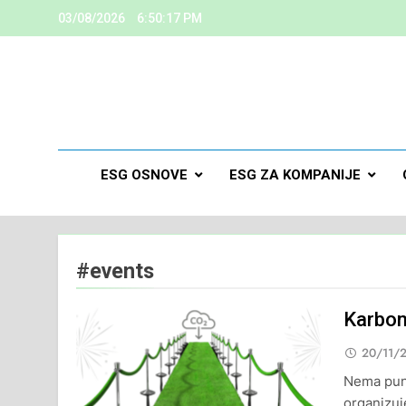
03/08/2026
6:50:18 PM
ESG
Kreiramo K
ESG OSNOVE
ESG ZA KOMPANIJE
#events
Karbon
20/11/
Nema puno
organizuj