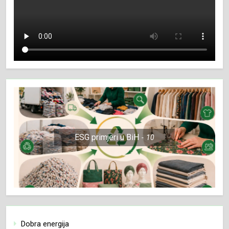
ESG primjeri u BiH
10
Dobra energija