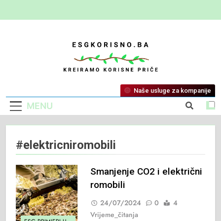
ESG Korisno
Kreiramo Korisne Priče
Naše usluge za kompanije
MENU
#elektricniromobili
Smanjenje CO2 i električni
romobili
24/07/2024
0
4
Vrijeme_čitanja