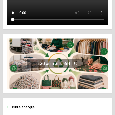
ESG primjeri u BiH
10
Dobra energija