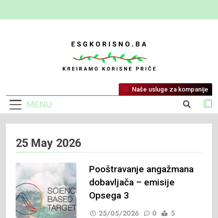
ESG Korisno
Kreiramo Korisne Priče
Naše usluge za kompanije
MENU
25 May 2026
Pooštravanje angažmana
dobavljača – emisije
Opsega 3
25/05/2026
0
5