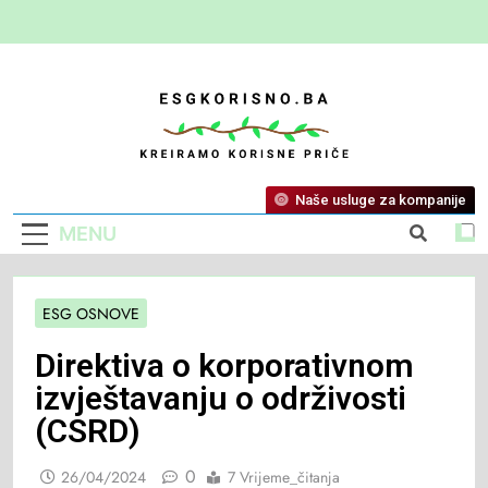
ESG Korisno
Kreiramo Korisne Priče
Naše usluge za kompanije
MENU
ESG OSNOVE
Direktiva o korporativnom
izvještavanju o održivosti
(CSRD)
0
26/04/2024
7 Vrijeme_čitanja