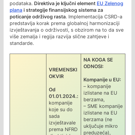
podataka.
Direktiva je ključni element
EU Zelenog
plana
i strategije finansijskog sistema za
poticanje održivog rasta
. Implementacija CSRD-a
predstavlja korak prema globalnoj harmonizaciji
izvještavanja o održivosti, s obzirom na to da sve
više zemalja i regija razvija slične zahtjeve i
standarde.
NA KOGA SE
ODNOSI:
VREMENSKI
OKVIR
Kompanije u EU:
– kompanije
Od
izlistane na EU
01.01.2024.:
berzama,
kompanije
– SME kompanije
koje su do
izlistane na EU
sada
berzama (ne
izvještavale
uključuje mikro
prema NFRD
preduzeća),