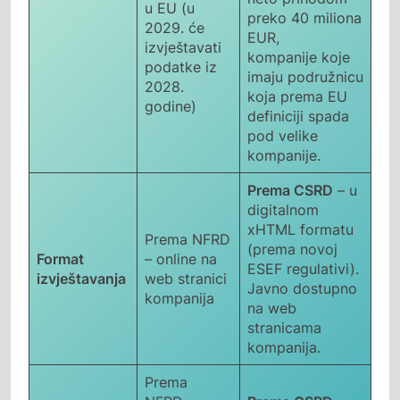
u EU (u
preko 40 miliona
2029. će
EUR,
izvještavati
kompanije koje
podatke iz
imaju podružnicu
2028.
koja prema EU
godine)
definiciji spada
pod velike
kompanije.
Prema CSRD
– u
digitalnom
xHTML formatu
Prema NFRD
(prema novoj
Format
– online na
ESEF regulativi).
izvještavanja
web stranici
Javno dostupno
kompanija
na web
stranicama
kompanija.
Prema