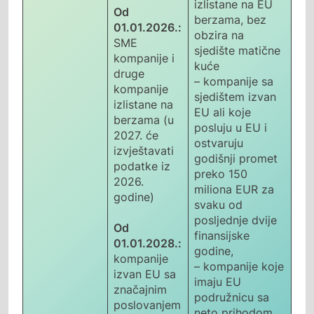
izlistane na EU
Od
berzama, bez
01.01.2026.:
obzira na
SME
sjedište matične
kompanije i
kuće
druge
– kompanije sa
kompanije
sjedištem izvan
izlistane na
EU ali koje
berzama (u
posluju u EU i
2027. će
ostvaruju
izvještavati
godišnji promet
podatke iz
preko 150
2026.
miliona EUR za
godine)
svaku od
posljednje dvije
Od
finansijske
01.01.2028.:
godine,
kompanije
– kompanije koje
izvan EU sa
imaju EU
značajnim
podružnicu sa
poslovanjem
neto prihodom